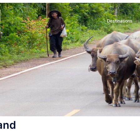
d
Destinations
.
and