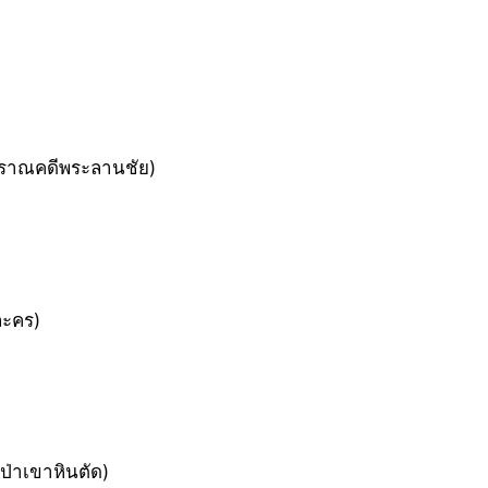
ราณคดีพระลานชัย)
ละคร)
ป่าเขาหินตัด)