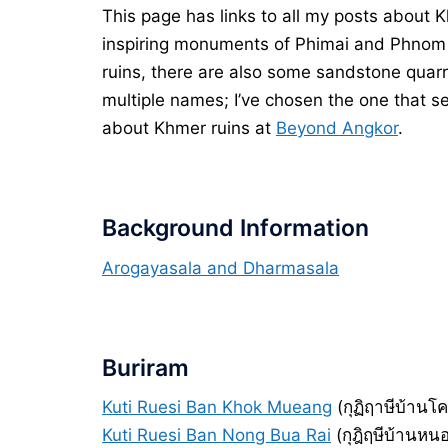
This page has links to all my posts about K
inspiring monuments of Phimai and Phnom R
ruins, there are also some sandstone quarr
multiple names; I’ve chosen the one that
about Khmer ruins at
Beyond Angkor
.
Background Information
Arogayasala and Dharmasala
Buriram
Kuti Ruesi Ban Khok Mueang
(กุฏิฤาษีบ้านโค
Kuti Ruesi Ban Nong Bua Rai
(กุฎิฤษีบ้านหน