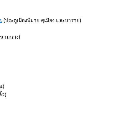
s
(ประตูเมืองพิมาย คุเมือง และบาราย)
งสนามนาง)
น)
้ว)