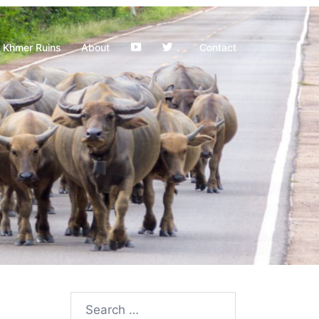
YouTube
Khmer Ruins
About
.
Contact
Search