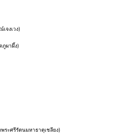
์เจงเวง)
ภูผาผึ้ง)
ดพระศรีรัตนมหาธาตุเชลียง)